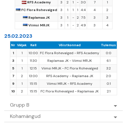
RFS Academy
3
2
1
-
3:0
7
1
FC Flora Rohevalged
3
1
1
1
4:4
4
2
Raplamaa JK
3
1
-
2
7:5
3
3
Viimsi MRJK
3
1
-
2
4:9
3
4
25.02.2023
Nr
Väljak
Kell
Võistkonnad
Tulemus
1
1
10:00
FC Flora Rohevalged - RFS Academy
0:0
3
1
11:30
Raplamaa JK - Viimsi MRJK
6:1
5
1
12:15
Viimsi MRJK - FC Flora Rohevalged
3:2
7
2
13:00
RFS Academy - Raplamaa JK
2:0
9
1
15:15
Viimsi MRJK - RFS Academy
0:1
10
2
15:15
FC Flora Rohevalged - Raplamaa JK
2:1
Grupp B
Kohamängud