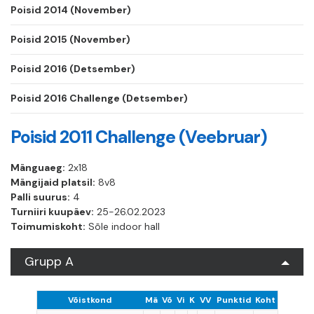
Poisid 2014 (November)
Poisid 2015 (November)
Poisid 2016 (Detsember)
Poisid 2016 Challenge (Detsember)
Poisid 2011 Challenge (Veebruar)
Mänguaeg:
2x18
Mängijaid platsil:
8v8
Palli suurus:
4
Turniiri kuupäev:
25-26.02.2023
Toimumiskoht:
Sõle indoor hall
Grupp A
Võistkond
Mä
Võ
Vi
K
VV
Punktid
Koht