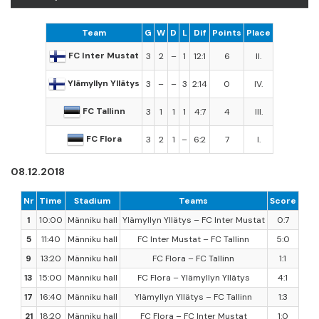
Team
G
W
D
L
Dif
Points
Place
FC Inter Mustat
3
2
–
1
12:1
6
II.
Ylämyllyn Yllätys
3
–
–
3
2:14
0
IV.
FC Tallinn
3
1
1
1
4:7
4
III.
FC Flora
3
2
1
–
6:2
7
I.
08.12.2018
Nr
Time
Stadium
Teams
Score
1
10:00
Männiku hall
Ylämyllyn Yllätys – FC Inter Mustat
0:7
5
11:40
Männiku hall
FC Inter Mustat – FC Tallinn
5:0
9
13:20
Männiku hall
FC Flora – FC Tallinn
1:1
13
15:00
Männiku hall
FC Flora – Ylämyllyn Yllätys
4:1
17
16:40
Männiku hall
Ylämyllyn Yllätys – FC Tallinn
1:3
21
18:20
Männiku hall
FC Flora – FC Inter Mustat
1:0