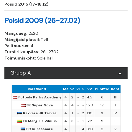
Poisid 2015 (17-18.12)
Poisid 2009 (26-27.02)
Mänguaeg:
2x20
Mängijaid platsil:
11v11
Palli suurus:
4
Turniiri kuupäev:
26.-27.02
Toimumiskoht:
Sõle hall
Grupp A
Võistkond
Mä
Võ
Vi
K
VV
Punktid
Koht
Futbola Parks Academy
4
2
-
2
4:5
6
III
SK Super Nova
4
4
-
-
15:0
12
I
Rakvere JK Tarvas
4
1
-
2
1:10
3
IV
FK Margiris Vilnius
4
3
-
1
7:2
9
II
FC Kuressaare
4
-
-
4
0:13
0
V