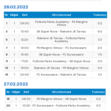
26.02.2022
Nr
Väljak
Kell
Võistkonnad
Tulemus
Futbola Parks Academy - FK Margiris
1
1
09:00
0:2
Vilnius
3
1
10:40
SK Super Nova - Rakvere JK Tarvas
6:0
Rakvere JK Tarvas - Futbola Parks
5
1
12:20
0:1
Academy
7
1
14:00
FK Margiris Vilnius - FC Kuressaare
2:0
9
1
15:40
SK Super Nova - FC Kuressaare
7:0
11
1
17:20
Futbola Parks Academy - SK Super Nova
0:3
13
1
19:00
Rakvere JK Tarvas - FK Margiris Vilnius
0:3
15
1
20:40
FC Kuressaare - Rakvere JK Tarvas
0:1
27.02.2022
Nr
Väljak
Kell
Võistkonnad
Tulemus
18
1
08:50
FK Margiris Vilnius - SK Super Nova
0:2
20
1
10:30
FC Kuressaare - Futbola Parks Academy
0:3